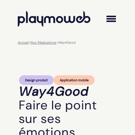
Accueil
>
Nos Réalisations
>
Way4Good
Design produit
Application mobile
Way4Good
Faire le point
sur ses
émotions