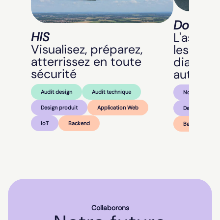
Docteur
HIS
L'assist
Visualisez, préparez,
les méca
atterrissez en toute
diagnost
sécurité
automat
Audit design
Audit technique
Nos Réalisati
Design produit
Application Web
Design produit
IoT
Backend
Backend
Collaborons