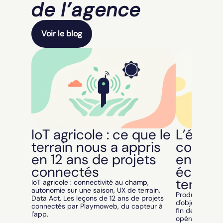
de l’agence
Voir le blog
IoT agricole : ce que le
L’état 
terrain nous a appris
connec
en 12 ans de projets
en 2026 
connectés
échéan
tendan
IoT agricole : connectivité au champ,
autonomie sur une saison, UX de terrain,
Produit connec
Data Act. Les leçons de 12 ans de projets
d'objets, mur 
connectés par Playmoweb, du capteur à
fin de la 2G/3
l'app.
opérationnel d