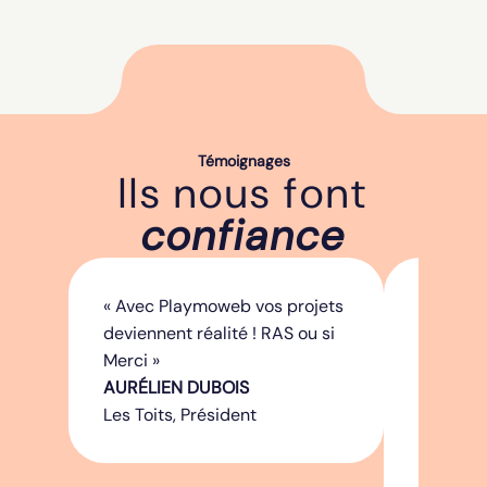
Témoignages
Ils nous font
confiance
Avec Playmoweb vos projets
Un plai
deviennent réalité ! RAS ou si
applicat
Merci
Playmow
AURÉLIEN DUBOIS
améliore
Les Toits, Président
clients 
après ve
QUENTI