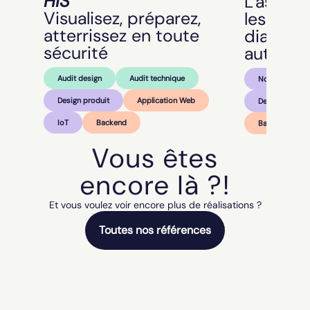
HIS
L'assist
Visualisez, préparez,
les méca
atterrissez en toute
diagnost
sécurité
automat
Audit design
Audit technique
Nos Réalisati
Design produit
Application Web
Design produit
IoT
Backend
Backend
Vous êtes
encore là ?!
Et vous voulez voir encore plus de réalisations ?
Toutes nos références