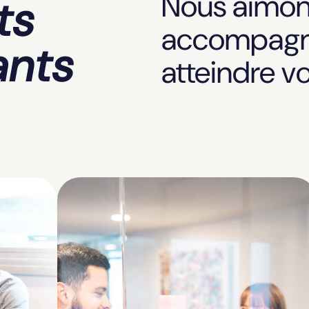
Nous aimon
ts
accompagn
ants
atteindre vo