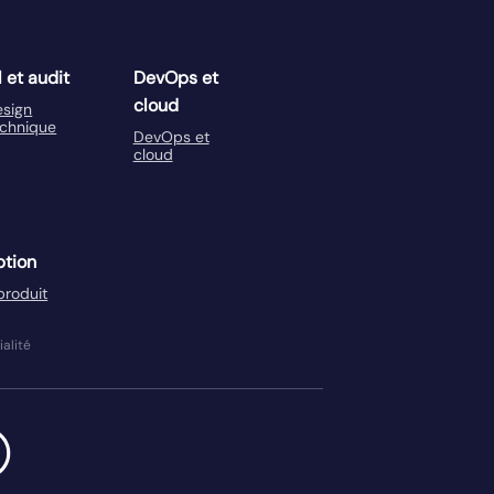
 et audit
DevOps et
cloud
esign
echnique
DevOps et
cloud
tion
produit
ialité