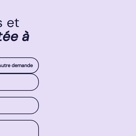
s et
tée à
Autre demande