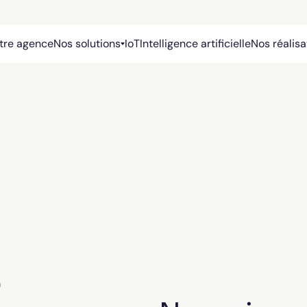
tre agence
Nos solutions
IoT
Intelligence artificielle
Nos réalisa
e