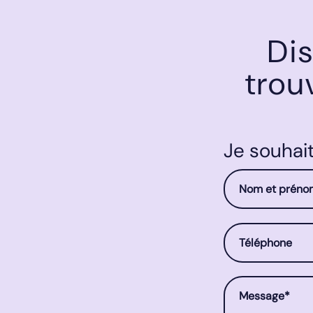
Dis
tro
Your name :
Je souhai