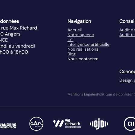
rdonnées
Navigation
Conseil
s rue Max Richard
Accueil
Audit d
00
Angers
Notre agence
Audit t
NCE
IoT
Intelligence artificielle
undi au vendredi
Nos réalisations
h00 à 18h00
Blog
Nous contacter
Concep
Design 
Mentions Légales
Politique de confident