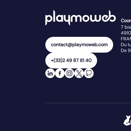
Coo
7 bi
491
FRA
Du l
contact@playmoweb.com
De 9
+(33)2 49 87 81 40