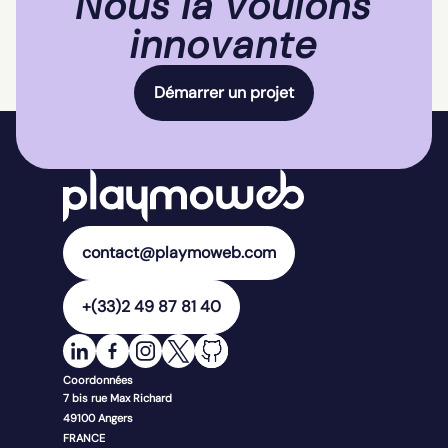
Nous la voulons
innovante
Démarrer un projet
contact@playmoweb.com
+(33)2 49 87 81 40
Coordonnées
7 bis rue Max Richard
49100
Angers
FRANCE