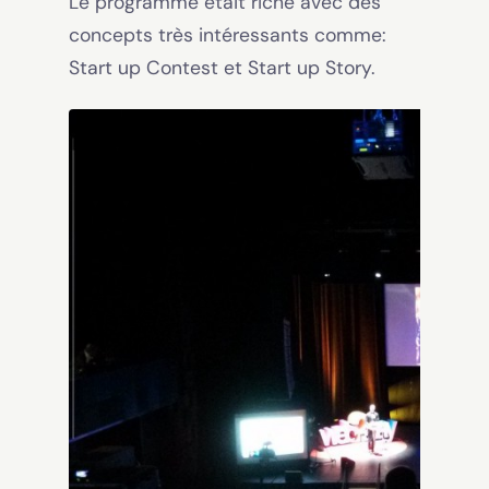
Le programme était riche avec des
concepts très intéressants comme:
Start up Contest et Start up Story.