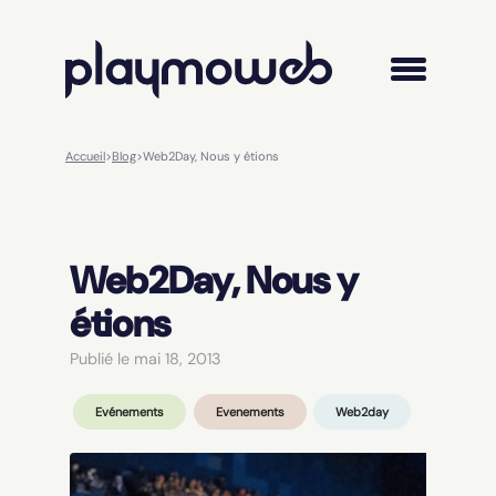
Accueil
>
Blog
>
Web2Day, Nous y étions
Web2Day, Nous y
étions
Publié le mai 18, 2013
Evénements
Evenements
Web2day