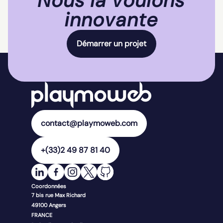
Nous la voulons
innovante
Démarrer un projet
contact@playmoweb.com
+(33)2 49 87 81 40
Coordonnées
7 bis rue Max Richard
49100
Angers
FRANCE