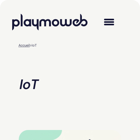
Accueil
>
IoT
IoT