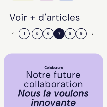
Voir + d'articles
1
5
6
7
8
9
…
Collaborons
Notre future
collaboration
Nous la voulons
innovante